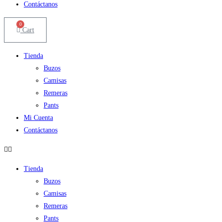
Contáctanos
0
Cart
Tienda
Buzos
Camisas
Remeras
Pants
Mi Cuenta
Contáctanos
Tienda
Buzos
Camisas
Remeras
Pants